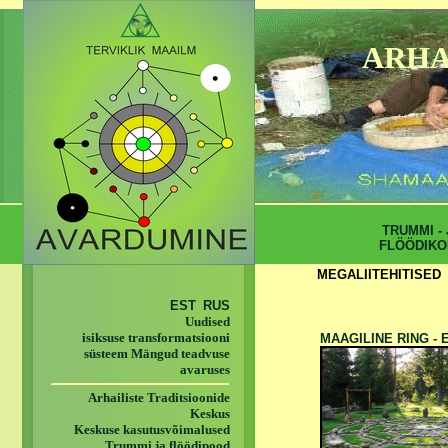
ARHA
TRUMMI - 
FLÖÖDIKO
MEGALIITEHITISED
EST
RUS
Uudised
isiksuse transformatsiooni
MAAGILINE RING -
süsteem Mängud teadvuse
avaruses
Arhailiste Traditsioonide
Keskus
Keskuse kasutusvõimalused
Trummi ja flöödipood