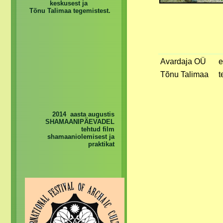
keskusest ja
Tõnu Talimaa tegemistest.
Avardaja OÜ
e
Tõnu Talimaa
t
2014 aasta augustis
SHAMAANIPÄEVADEL
tehtud film
shamaaniolemisest ja
praktikat