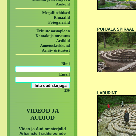
Asukoht
Megaliitehitised
Rituaalid
Fotogaleriid
PÕHJALA SPIRAAL
Ürituste aastaplaan
Kontakt ja tutvustus
Artiklid
Annetuskeskkond
Arhiiv üritustest
Nimi
Email
230
LABÜRINT
VIDEOD JA
AUDIOD
Video ja Audiomaterjalid
Arhailiste Traditsioonide