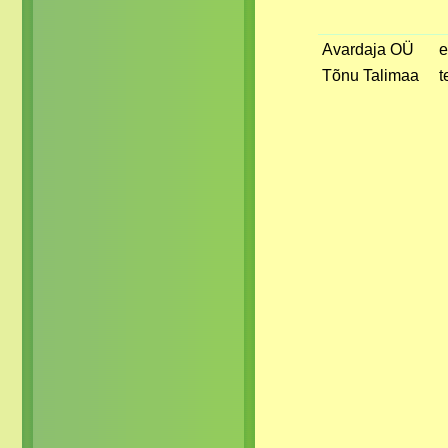
Avardaja OÜ
e
Tõnu Talimaa
t