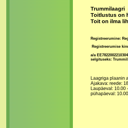
Trummilaagri 
Toitlustus on 
Toit on ilma li
Registreerumine: Re
Registreerumise kinn
a/a EE7822002210304
selgituseks: Trummil
Laagriga plaanin a
Ajakava: reede: 18
Laupäeval: 10.00 
pühapäeval: 10.00