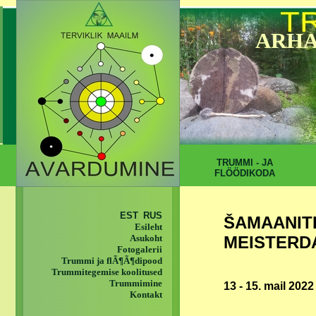
ARHA
TRUMMI - JA
FLÖÖDIKODA
EST
RUS
ŠAMAANI
Esileht
MEISTERD
Asukoht
Fotogalerii
Trummi ja flÃ¶Ã¶dipood
Trummitegemise koolitused
Trummimine
13 - 15. mail 2022
Kontakt