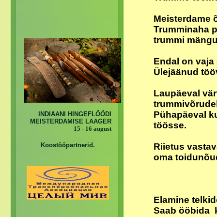
Meisterdame 
Trumminaha pi
trummi mänguv
Endal on vaja 
Ülejäänud töö
Laupäeval vä
trummivõrude
Pühapäeval ku
INDIAANI HINGEFLÖÖDI
MEISTERDAMISE LAAGER
töösse.
15 - 16 august
Koostööpartnerid.
Riietus vastav
oma toidunõu
Elamine telkid
Saab ööbida k