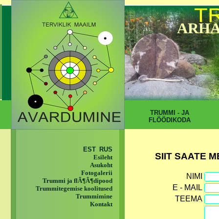
ARHA
TRUMMI - JA
FLÖÖDIKODA
EST
RUS
SIIT SAATE 
Esileht
Asukoht
Fotogalerii
NIMI
Trummi ja flÃ¶Ã¶dipood
E - MAIL
Trummitegemise koolitused
Trummimine
TEEMA
Kontakt