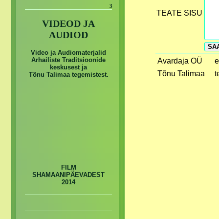
3
TEATE SISU
VIDEOD JA
AUDIOD
Video ja Audiomaterjalid
Arhailiste Traditsioonide
Avardaja OÜ
e
keskusest ja
Tõnu Talimaa
t
Tõnu Talimaa tegemistest.
FILM
SHAMAANIPÄEVADEST
2014