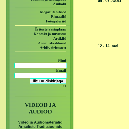
05 - 07 JUULI
Asukoht
Megaliitehitised
Rituaalid
Fotogaleriid
Ürituste aastaplaan
Kontakt ja tutvustus
Artiklid
Annetuskeskkond
12 - 14 mai
Arhiiv üritustest
Nimi
Email
61
VIDEOD JA
AUDIOD
Video ja Audiomaterjalid
Arhailiste Traditsioonide