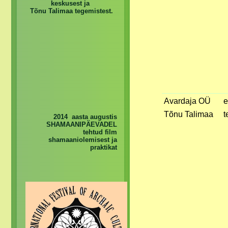
keskusest ja
Tõnu Talimaa tegemistest.
Avardaja OÜ
e
Tõnu Talimaa
t
2014 aasta augustis
SHAMAANIPÄEVADEL
tehtud film
shamaaniolemisest ja
praktikat