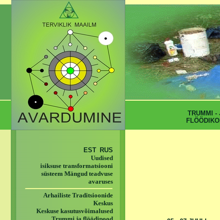
TRUMMI - 
FLÖÖDIKO
EST
RUS
Uudised
isiksuse transformatsiooni
süsteem Mängud teadvuse
avaruses
Arhailiste Traditsioonide
Keskus
Keskuse kasutusvõimalused
Trummi ja flöödipood