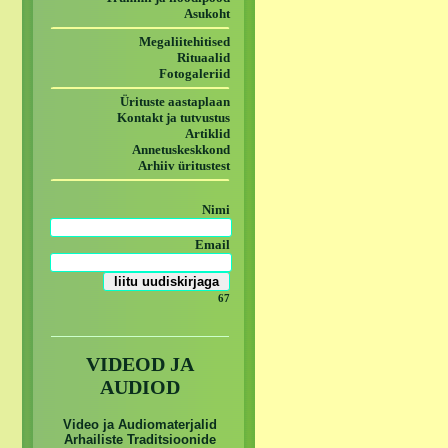
Asukoht
Megaliitehitised
Rituaalid
Fotogaleriid
Ürituste aastaplaan
Kontakt ja tutvustus
Artiklid
Annetuskeskkond
Arhiiv üritustest
Nimi
Email
67
VIDEOD JA
AUDIOD
Video ja Audiomaterjalid
Arhailiste Traditsioonide