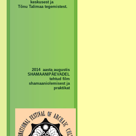
keskusest ja
Tõnu Talimaa tegemistest.
2014 aasta augustis
SHAMAANIPÄEVADEL
tehtud film
shamaaniolemisest ja
praktikat