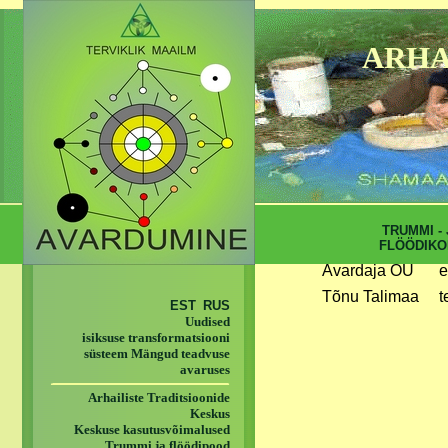
ARHA
TRUMMI - 
FLÖÖDIKO
Avardaja OÜ
e
Tõnu Talimaa
t
EST
RUS
Uudised
isiksuse transformatsiooni
süsteem Mängud teadvuse
avaruses
Arhailiste Traditsioonide
Keskus
Keskuse kasutusvõimalused
Trummi ja flöödipood