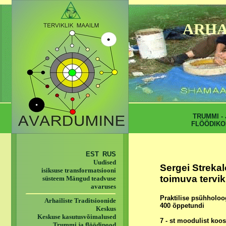
ARHA
TRUMMI - 
FLÖÖDIKO
EST
RUS
Uudised
Sergei Streka
isiksuse transformatsiooni
toimuva tervi
süsteem Mängud teadvuse
avaruses
Praktilise psühholoo
Arhailiste Traditsioonide
400 õppetundi
Keskus
Keskuse kasutusvõimalused
7 - st moodulist ko
Trummi ja flöödipood