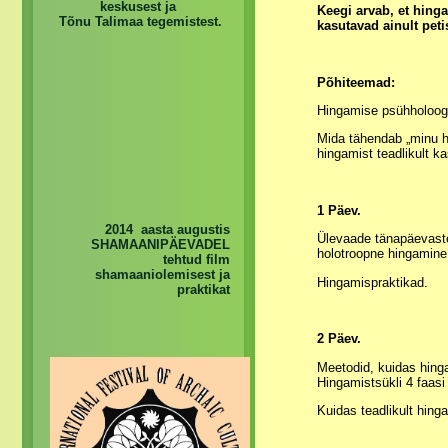
keskusest ja
Keegi arvab, et hing
Tõnu Talimaa tegemistest.
kasutavad ainult peti
Põhiteemad:
Hingamise psühholoog
Mida tähendab „minu h
hingamist teadlikult k
1 Päev.
2014 aasta augustis
Ülevaade tänapäevastes
SHAMAANIPÄEVADEL
holotroopne hingamine
tehtud film
shamaaniolemisest ja
Hingamispraktikad.
praktikat
2 Päev.
Meetodid, kuidas hing
Hingamistsükli 4 faasi
Kuidas teadlikult hing