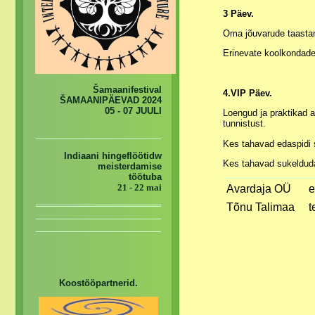
3 Päev.
Oma jõuvarude taastam
Erinevate koolkondade
Šamaanifestival
4.VIP Päev.
ŠAMAANIPÄEVAD 2024
05 - 07 JUULI
Loengud ja praktikad a
tunnistust.
Kes tahavad edaspidi s
Indiaani hingeflöötidw
Kes tahavad sukelduda 
meisterdamise
töötuba
21 - 22 mai
Avardaja OÜ
e
Tõnu Talimaa
t
Koostööpartnerid.