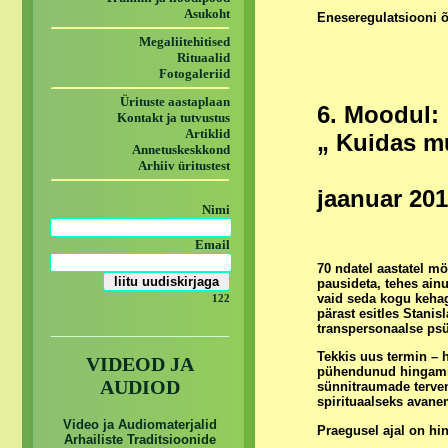
Asukoht
Eneseregulatsiooni
Megaliitehitised
Rituaalid
Fotogaleriid
Ürituste aastaplaan
6. Moodul:
Kontakt ja tutvustus
Artiklid
„ Kuidas mu
Annetuskeskkond
Arhiiv üritustest
jaanuar 20
Nimi
Email
70 ndatel aastatel m
pausideta, tehes ain
vaid seda kogu kehag
122
pärast esitles Stani
transpersonaalse psü
Tekkis uus termin –
VIDEOD JA
pühendunud hingamis
AUDIOD
sünnitraumade terven
spirituaalseks avane
Video ja Audiomaterjalid
Praegusel ajal on hi
Arhailiste Traditsioonide