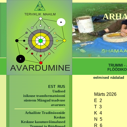
ARHA
TRUMMI - 
FLÖÖDIKO
eelmised nädalad
EST
RUS
Uudised
Märts 2026
isiksuse transformatsiooni
süsteem Mängud teadvuse
E 2
avaruses
T 3
Arhailiste Traditsioonide
K 4
Keskus
N 5
Keskuse kasutusvõimalused
R 6
Trummi ja flöödipood