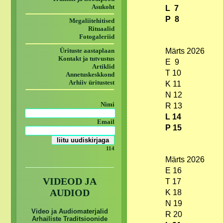
Asukoht
L 7
P 8
Megaliitehitised
Rituaalid
Fotogaleriid
Ürituste aastaplaan
Märts 2026
Kontakt ja tutvustus
E 9
Artiklid
T 10
Annetuskeskkond
Arhiiv üritustest
K 11
N 12
Nimi
R 13
L 14
Email
P 15
114
Märts 2026
E 16
VIDEOD JA
T 17
AUDIOD
K 18
N 19
Video ja Audiomaterjalid
R 20
Arhailiste Traditsioonide