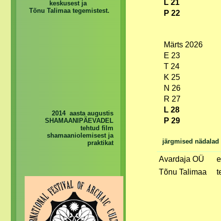
L 21
keskusest ja
Tõnu Talimaa tegemistest.
P 22
Märts 2026
E 23
T 24
K 25
N 26
R 27
L 28
2014 aasta augustis
P 29
SHAMAANIPÄEVADEL
tehtud film
shamaaniolemisest ja
järgmised nädalad
praktikat
Avardaja OÜ
e
Tõnu Talimaa
t