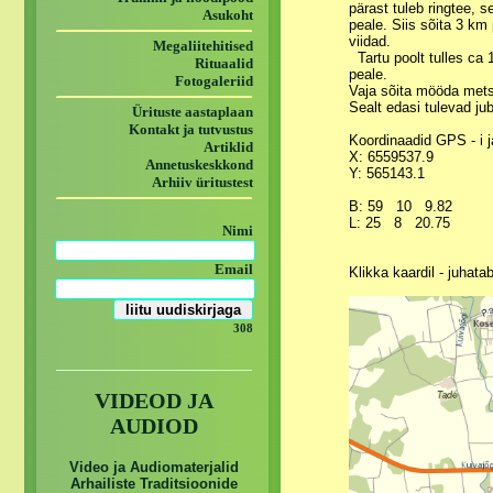
pärast tuleb ringtee, 
Asukoht
peale. Siis sõita 3 km
viidad.
Megaliitehitised
Tartu poolt tulles ca 
Rituaalid
peale.
Fotogaleriid
Vaja sõita mööda metsa
Sealt edasi tulevad ju
Ürituste aastaplaan
Kontakt ja tutvustus
Koordinaadid GPS - i j
Artiklid
X: 6559537.9
Annetuskeskkond
Y: 565143.1
Arhiiv üritustest
B: 59 10 9.82
L: 25 8 20.75
Nimi
Email
Klikka kaardil - juhatab
308
VIDEOD JA
AUDIOD
Video ja Audiomaterjalid
Arhailiste Traditsioonide