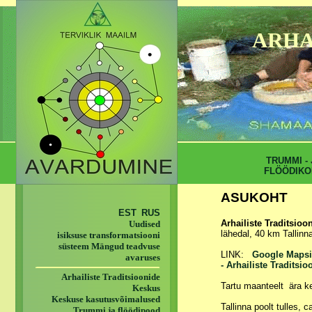
ARHA
TRUMMI - 
FLÖÖDIKO
ASUKOHT
EST
RUS
Arhailiste Traditsio
Uudised
lähedal, 40 km Tallinna
isiksuse transformatsiooni
süsteem Mängud teadvuse
LINK:
Google Mapsi
avaruses
-
Arhailiste Traditsi
Arhailiste Traditsioonide
Tartu maanteelt ära ke
Keskus
Keskuse kasutusvõimalused
Tallinna poolt tulles,
Trummi ja flöödipood