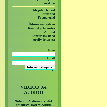
Asukoht
Megaliitehitised
Rituaalid
Fotogaleriid
Ürituste aastaplaan
Kontakt ja tutvustus
Artiklid
Annetuskeskkond
Arhiiv üritustest
Nimi
Email
91
VIDEOD JA
AUDIOD
Video ja Audiomaterjalid
Arhailiste Traditsioonide