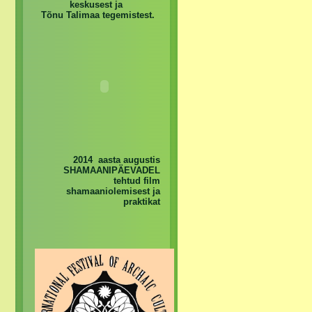
keskusest ja
Tõnu Talimaa tegemistest.
2014 aasta augustis
SHAMAANIPÄEVADEL
tehtud film
shamaaniolemisest ja
praktikat