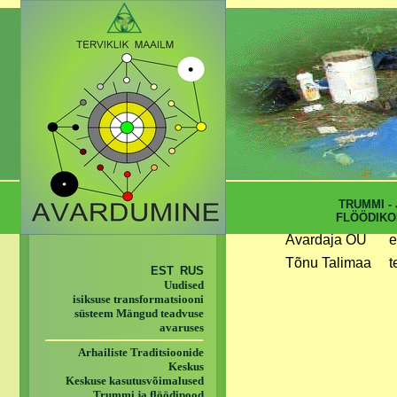
TRUMMI - 
FLÖÖDIKO
Avardaja OÜ
e
Tõnu Talimaa
t
EST
RUS
Uudised
isiksuse transformatsiooni
süsteem Mängud teadvuse
avaruses
Arhailiste Traditsioonide
Keskus
Keskuse kasutusvõimalused
Trummi ja flöödipood