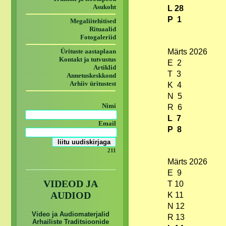
Asukoht
L 28
P 1
Megaliitehitised
Rituaalid
Fotogaleriid
Ürituste aastaplaan
Märts 2026
Kontakt ja tutvustus
E 2
Artiklid
T 3
Annetuskeskkond
Arhiiv üritustest
K 4
N 5
Nimi
R 6
L 7
Email
P 8
211
Märts 2026
E 9
VIDEOD JA
T 10
AUDIOD
K 11
N 12
Video ja Audiomaterjalid
R 13
Arhailiste Traditsioonide