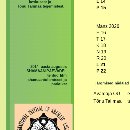
L 14
keskusest ja
Tõnu Talimaa tegemistest.
P 15
Märts 2026
E 16
T 17
K 18
N 19
R 20
L 21
2014 aasta augustis
P 22
SHAMAANIPÄEVADEL
tehtud film
shamaaniolemisest ja
järgmised nädalad
praktikat
Avardaja OÜ
e
Tõnu Talimaa
t