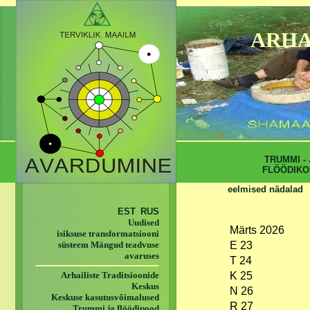
ARHA
TRUMMI - 
FLÖÖDIKO
eelmised nädalad
EST
RUS
Uudised
Märts 2026
isiksuse transformatsiooni
süsteem Mängud teadvuse
E 23
avaruses
T 24
Arhailiste Traditsioonide
K 25
Keskus
N 26
Keskuse kasutusvõimalused
R 27
Trummi ja flöödipood