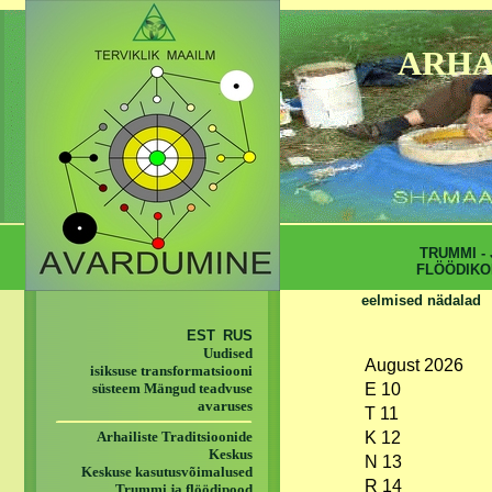
ARHA
TRUMMI - 
FLÖÖDIKO
eelmised nädalad
EST
RUS
Uudised
August 2026
isiksuse transformatsiooni
süsteem Mängud teadvuse
E 10
avaruses
T 11
Arhailiste Traditsioonide
K 12
Keskus
N 13
Keskuse kasutusvõimalused
R 14
Trummi ja flöödipood