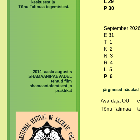
L 29
keskusest ja
Tõnu Talimaa tegemistest.
P 30
September 202
E 31
T 1
K 2
N 3
R 4
L 5
2014 aasta augustis
P 6
SHAMAANIPÄEVADEL
tehtud film
shamaaniolemisest ja
järgmised nädalad
praktikat
Avardaja OÜ
e
Tõnu Talimaa
t