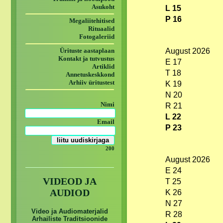
Asukoht
L 15
P 16
Megaliitehitised
Rituaalid
Fotogaleriid
Ürituste aastaplaan
August 2026
Kontakt ja tutvustus
E 17
Artiklid
T 18
Annetuskeskkond
Arhiiv üritustest
K 19
N 20
Nimi
R 21
L 22
Email
P 23
200
August 2026
E 24
VIDEOD JA
T 25
AUDIOD
K 26
N 27
Video ja Audiomaterjalid
R 28
Arhailiste Traditsioonide