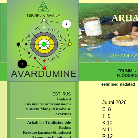
ARHA
TRUMMI - 
FLÖÖDIKO
eelmised nädalad
EST
RUS
Uudised
Juuni 2026
isiksuse transformatsiooni
süsteem Mängud teadvuse
E 8
avaruses
T 9
Arhailiste Traditsioonide
K 10
Keskus
N 11
Keskuse kasutusvõimalused
R 12
Trummi ja flöödipood