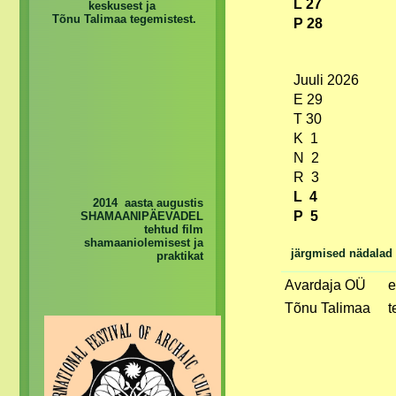
L 27
keskusest ja
Tõnu Talimaa tegemistest.
P 28
Juuli 2026
E 29
T 30
K 1
N 2
R 3
L 4
2014 aasta augustis
P 5
SHAMAANIPÄEVADEL
tehtud film
shamaaniolemisest ja
järgmised nädalad
praktikat
Avardaja OÜ
e
Tõnu Talimaa
t