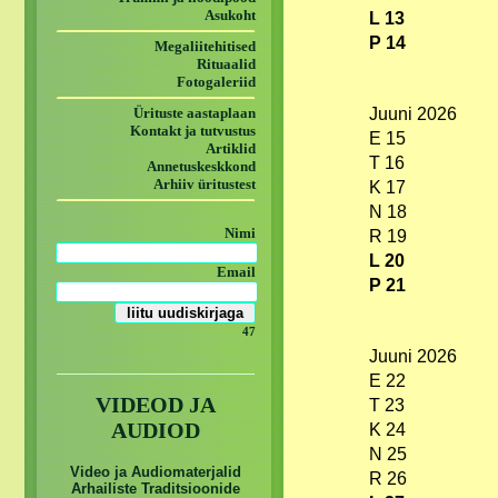
Asukoht
L 13
P 14
Megaliitehitised
Rituaalid
Fotogaleriid
Ürituste aastaplaan
Juuni 2026
Kontakt ja tutvustus
E 15
Artiklid
T 16
Annetuskeskkond
Arhiiv üritustest
K 17
N 18
Nimi
R 19
L 20
Email
P 21
47
Juuni 2026
E 22
VIDEOD JA
T 23
AUDIOD
K 24
N 25
Video ja Audiomaterjalid
R 26
Arhailiste Traditsioonide