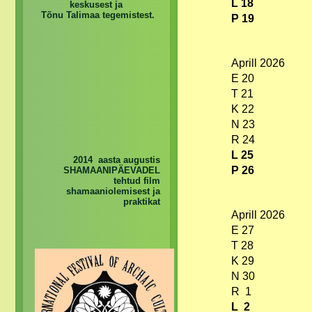
L 18
keskusest ja
Tõnu Talimaa tegemistest.
P 19
Aprill 2026
E 20
T 21
K 22
N 23
R 24
L 25
2014 aasta augustis
P 26
SHAMAANIPÄEVADEL
tehtud film
shamaaniolemisest ja
praktikat
Aprill 2026
E 27
T 28
K 29
N 30
R 1
L 2