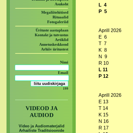
Asukoht
L 4
P 5
Megaliitehitised
Rituaalid
Fotogaleriid
Ürituste aastaplaan
Aprill 2026
Kontakt ja tutvustus
E 6
Artiklid
T 7
Annetuskeskkond
Arhiiv üritustest
K 8
N 9
Nimi
R 10
L 11
Email
P 12
199
Aprill 2026
E 13
VIDEOD JA
T 14
AUDIOD
K 15
N 16
Video ja Audiomaterjalid
R 17
Arhailiste Traditsioonide