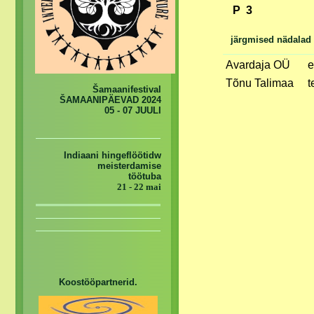
P 3
järgmised nädalad
Avardaja OÜ
e
Tõnu Talimaa
t
Šamaanifestival
ŠAMAANIPÄEVAD 2024
05 - 07 JUULI
Indiaani hingeflöötidw
meisterdamise
töötuba
21 - 22 mai
Koostööpartnerid.