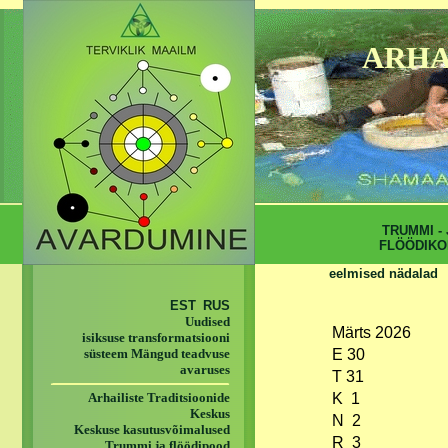
ARHA
TRUMMI - 
FLÖÖDIKO
eelmised nädalad
EST
RUS
Uudised
Märts 2026
isiksuse transformatsiooni
süsteem Mängud teadvuse
E 30
avaruses
T 31
Arhailiste Traditsioonide
K 1
Keskus
N 2
Keskuse kasutusvõimalused
R 3
Trummi ja flöödipood