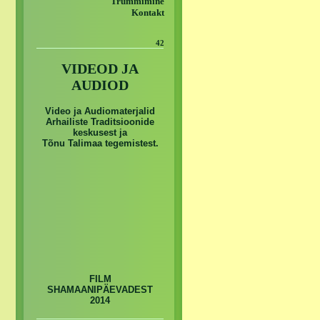
Trummimine
Kontakt
42
VIDEOD JA
AUDIOD
Video ja Audiomaterjalid
Arhailiste Traditsioonide
keskusest ja
Tõnu Talimaa tegemistest.
FILM
SHAMAANIPÄEVADEST
2014