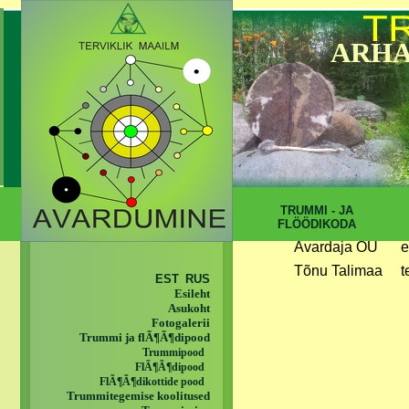
ARHA
TRUMMI - JA
FLÖÖDIKODA
Avardaja OÜ
e
Tõnu Talimaa
t
EST
RUS
Esileht
Asukoht
Fotogalerii
Trummi ja flÃ¶Ã¶dipood
Trummipood
FlÃ¶Ã¶dipood
FlÃ¶Ã¶dikottide pood
Trummitegemise koolitused