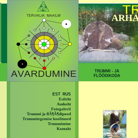
ARHA
TRUMMI - JA
FLÖÖDIKODA
EST
RUS
Esileht
Asukoht
Fotogalerii
Trummi ja flÃ¶Ã¶dipood
Trummitegemise koolitused
Trummimine
Kontakt