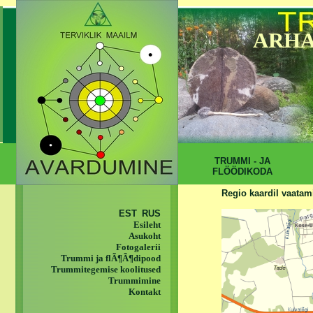
ARHA
TRUMMI - JA
FLÖÖDIKODA
Regio kaardil vaatami
EST
RUS
Esileht
Asukoht
Fotogalerii
Trummi ja flÃ¶Ã¶dipood
Trummitegemise koolitused
Trummimine
Kontakt