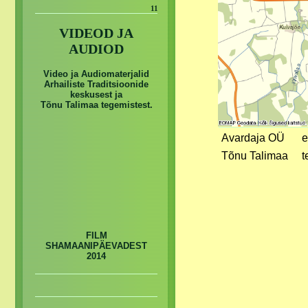
11
VIDEOD JA
AUDIOD
Video ja Audiomaterjalid
Arhailiste Traditsioonide
keskusest ja
Tõnu Talimaa tegemistest.
Avardaja OÜ
e
Tõnu Talimaa
t
FILM
SHAMAANIPÄEVADEST
2014